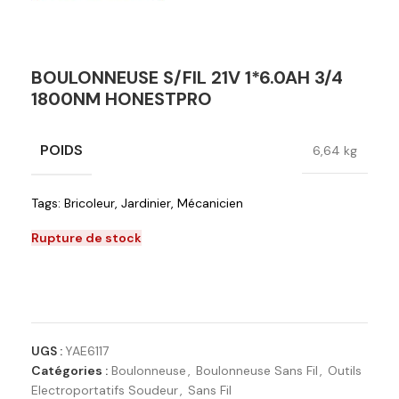
BOULONNEUSE S/FIL 21V 1*6.0AH 3/4
1800NM HONESTPRO
POIDS
6,64 kg
Tags:
Bricoleur
,
Jardinier
,
Mécanicien
Rupture de stock
Ajouter à la liste de souhaits
UGS :
YAE6117
Catégories :
Boulonneuse
,
Boulonneuse Sans Fil
,
Outils
Electroportatifs Soudeur
,
Sans Fil