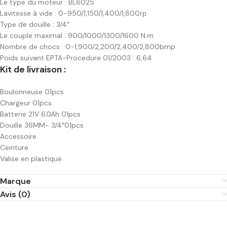
Le type du moteur : BL6025
Lavitesse à vide : 0-950/1,150/1,400/1,800гр
Type de douille : 3/4″
Le couple maximal : 900/1000/1300/1600 N.m
Nombre de chocs : 0-1,900/2,200/2,400/2,800bmp
Poids suivant EPTA-Procedure 01/2003 : 6,64
Kit de livraison :
Boulonneuse 01pcs
Chargeur 01pcs
Batterie 21V 6.0Ah 01pcs
Douille 36MM- 3/4″01pcs
Accessoire
Ceinture
Valise en plastique
Marque
Avis (0)