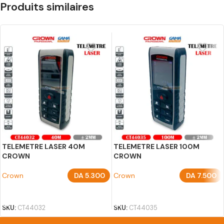
Produits similaires
TELEMETRE LASER 40M
TELEMETRE LASER 100M
CROWN
CROWN
Crown
DA
5.300
Crown
DA
7.500
AJOUTER AU PANIER
AJOUTER AU PANIER
SKU:
CT44032
SKU:
CT44035