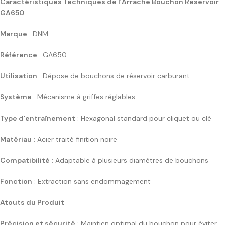
Caractéristiques Techniques de l’Arrache Bouchon Réservoir
GA650
Marque
: DNM
Référence
: GA650
Utilisation
: Dépose de bouchons de réservoir carburant
Système
: Mécanisme à griffes réglables
Type d’entraînement
: Hexagonal standard pour cliquet ou clé
Matériau
: Acier traité finition noire
Compatibilité
: Adaptable à plusieurs diamètres de bouchons
Fonction
: Extraction sans endommagement
Atouts du Produit
Précision et sécurité
: Maintien optimal du bouchon pour éviter