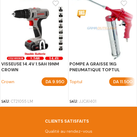
VISSEUSE 14.4V 1.5AH 19NM
POMPE A GRAISSE 1KG
CROWN
PNEUMATIQUE TOPTUL
Crown
DA
9.950
Toptul
DA
11.500
AJOUTER AU PANIER
AJOUTER AU PANIER
SKU:
CT21055 LM
SKU:
JJCA1401
CLIENTS SATISFAITS
Qualité au rendez-vous