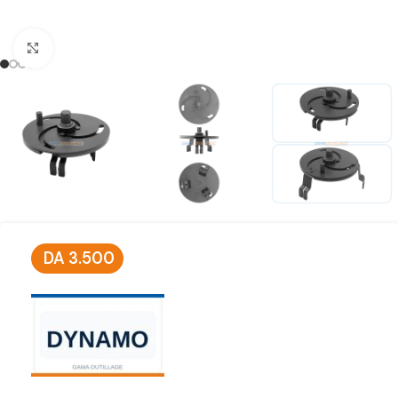
Click to enlarge
DA
3.500