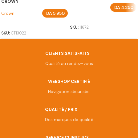
CROWN
DA
4.250
Crown
DA
5.950
AJOUTER AU PANIER
AJOUTER AU PANIER
SKU:
11672
SKU:
CT13022
CLIENTS SATISFAITS
Qualité au rendez-vous
WEBSHOP CERTIFIÉ
Navigation sécurisée
QUALITÉ / PRIX
Des marques de qualité
SERVICE CLIENT 6/7