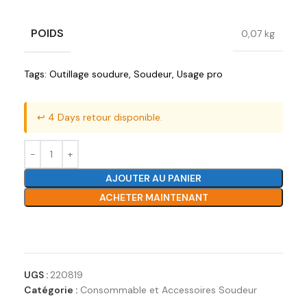
POIDS
0,07 kg
Tags:
Outillage soudure
,
Soudeur
,
Usage pro
↩️ 4 Days retour disponible.
AJOUTER AU PANIER
ACHETER MAINTENANT
Ajouter à la liste de souhaits
UGS :
220819
Catégorie :
Consommable et Accessoires Soudeur