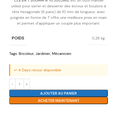
CLE EN T 300MM N°10 JULONG
, est un outil manuel
utilisé pour serrer et desserrer des écrous et boulons à
tête hexagonale (6 pans) de 10 mm de longueur, avec
poignée en forme de T offre une meilleure prise en main
et permet d’appliquer un couple plus important.
POIDS
0,28 kg
Tags:
Bricoleur
,
Jardinier
,
Mécanicien
↩️ 4 Days retour disponible.
AJOUTER AU PANIER
ACHETER MAINTENANT
Ajouter à la liste de souhaits