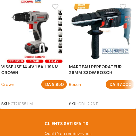
VISSEUSE 14.4V 1.5AH 19NM
MARTEAU PERFORATEUR
CROWN
26MM 830W BOSCH
Crown
DA
9.950
Bosch
DA
47.000
AJOUTER AU PANIER
AJOUTER AU PANIER
SKU:
CT21055 LM
SKU:
GBH 2 26 F
CLIENTS SATISFAITS
Qualité au rendez-vous