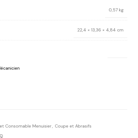
0,57 kg
22,4 × 13,36 × 4,84 cm
Bosch
écanicien
Ajouter à la liste de souhaits
 et Consomable Menuisier
,
Coupe et Abrasifs