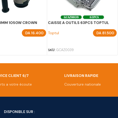
8MM 1050W CROWN
CAISSE A OUTILS 63PCS TOPTUL
DA
16.400
Toptul
DA
81.500
U PANIER
AJOUTER AU PANIER
SKU:
GCAZ0039
ICE CLIENT 6/7
LIVRAISON RAPIDE
rts a votre écoute
Couverture nationale
DISPONIBLE SUR :