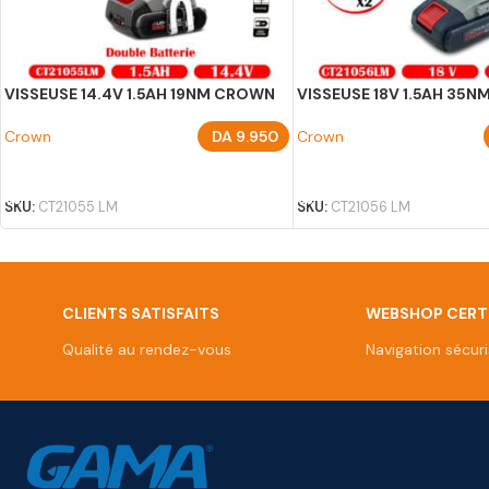
VISSEUSE 14.4V 1.5AH 19NM CROWN
VISSEUSE 18V 1.5AH 35
Crown
DA
9.950
Crown
AJOUTER AU PANIER
AJOUTER AU PANIER
SKU:
CT21055 LM
SKU:
CT21056 LM
CLIENTS SATISFAITS
WEBSHOP CERTI
Qualité au rendez-vous
Navigation sécur