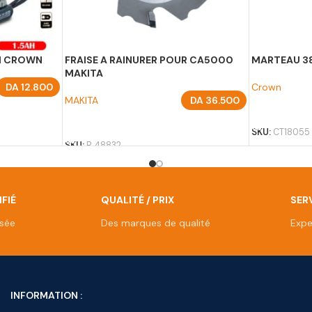
NM CROWN
FRAISE A RAINURER POUR CA5000
MARTEAU 3
MAKITA
DA
12.800
Crown
MAKITA
DA
36.500
AJOUTER A
AJOUTER AU PANIER
SKU:
CT18055
SKU:
B 48832
FIÉ
QUALITÉ / PRIX
SERV
isée
Des marques de qualité
Expe
INFORMATION :