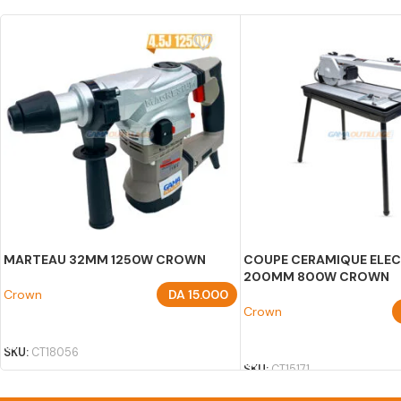
MARTEAU 32MM 1250W CROWN
COUPE CERAMIQUE ELE
200MM 800W CROWN
Crown
DA
15.000
Crown
AJOUTER AU PANIER
AJOUTER AU PANIER
SKU:
CT18056
SKU:
CT15171