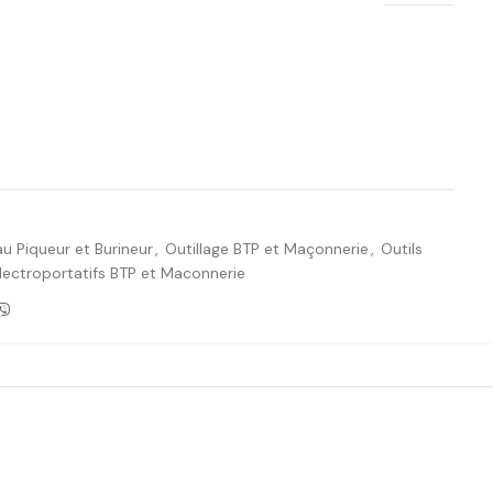
Ajouter à la liste de souhaits
u Piqueur et Burineur
,
Outillage BTP et Maçonnerie
,
Outils
Electroportatifs BTP et Maconnerie