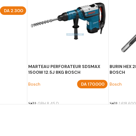
DA
2.300
MARTEAU PERFORATEUR SDSMAX
BURIN HEX 
1500W 12.5J 8KG BOSCH
BOSCH
Bosch
DA
170.000
Bosch
AJOUTER AU PANIER
AJOUTER A
SKU:
GBH 8 45 D
SKU:
1 618 600