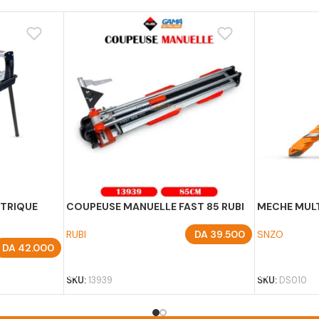
CTRIQUE
COUPEUSE MANUELLE FAST 85 RUBI
MECHE MUL
RUBI
DA
39.500
SNZO
DA
42.000
AJOUTER AU PANIER
AJOUTER A
SKU:
13939
SKU:
DS010