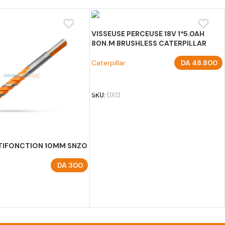
VISSEUSE PERCEUSE 18V 1*5.0AH
80N.M BRUSHLESS CATERPILLAR
Caterpillar
DA
48.800
AJOUTER AU PANIER
SKU:
DX13
TIFONCTION 10MM SNZO
DA
300
U PANIER