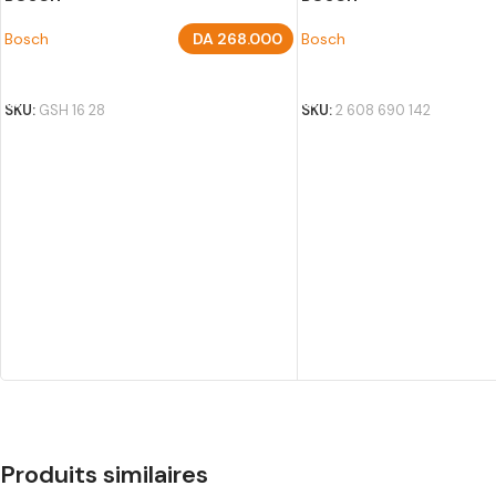
Bosch
DA
268.000
Bosch
AJOUTER AU PANIER
AJOUTER AU PANIER
SKU:
GSH 16 28
SKU:
2 608 690 142
Produits similaires