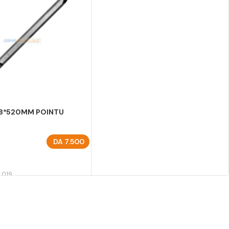
28*520MM POINTU
DA
7.500
U PANIER
 019