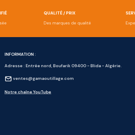
FIÉ
QUALITÉ / PRIX
SERV
isée
Des marques de qualité
Expe
INFORMATION :
Adresse :
Entrée nord, Boufarik 09400 - Blida - Algérie.
ventes@gamaoutillage.com
Notre chaîne YouTube