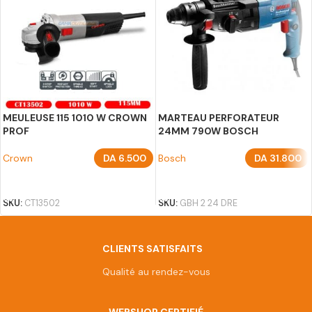
MEULEUSE 115 1010 W CROWN
MARTEAU PERFORATEUR
PROF
24MM 790W BOSCH
Crown
DA
6.500
Bosch
DA
31.800
AJOUTER AU PANIER
AJOUTER AU PANIER
SKU:
CT13502
SKU:
GBH 2 24 DRE
CLIENTS SATISFAITS
Qualité au rendez-vous
WEBSHOP CERTIFIÉ