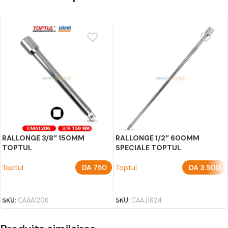
RALLONGE 3/8″ 150MM
RALLONGE 1/2″ 600MM
TOPTUL
SPECIALE TOPTUL
Toptul
DA
750
Toptul
DA
3.500
AJOUTER AU PANIER
AJOUTER AU PANIER
SKU:
CAAA1206
SKU:
CAAJ1624