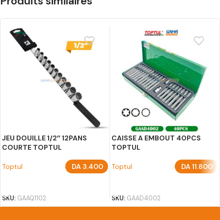
Produits similaires
JEU DOUILLE 1/2″ 12PANS
CAISSE A EMBOUT 40PCS
COURTE TOPTUL
TOPTUL
Toptul
DA
3.400
Toptul
DA
11.800
AJOUTER AU PANIER
AJOUTER AU PANIER
SKU:
GAAQ1102
SKU:
GAAD4002