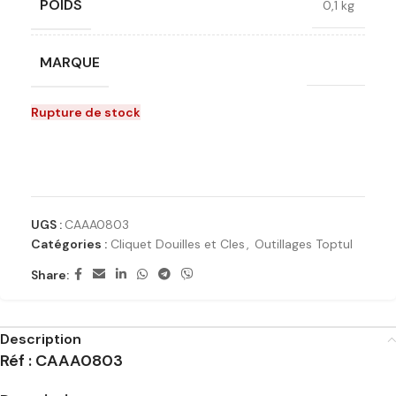
POIDS
0,1 kg
MARQUE
Toptul
Rupture de stock
Ajouter à la liste de souhaits
UGS :
CAAA0803
Catégories :
Cliquet Douilles et Cles
,
Outillages Toptul
Share:
Description
Réf : CAAA0803