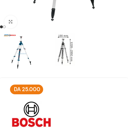
Click to enlarge
DA
25.000