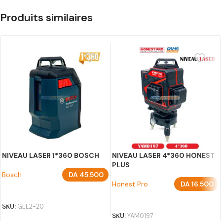
Produits similaires
NIVEAU LASER 1*360 BOSCH
NIVEAU LASER 4*360 HONEST
PLUS
Bosch
DA
45.500
Honest Pro
DA
16.500
AJOUTER AU PANIER
AJOUTER AU PANIER
SKU:
GLL2-20
SKU:
YAM0197