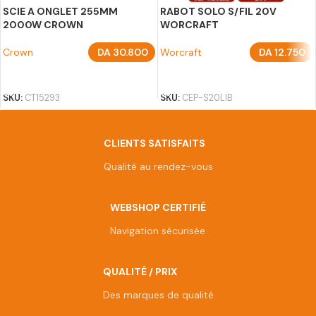
SCIE A ONGLET 255MM
RABOT SOLO S/FIL 20V
2000W CROWN
WORCRAFT
Crown
DA
30.800
Worcraft
DA
12.750
AJOUTER AU PANIER
AJOUTER AU PANIER
SKU:
CT15293
SKU:
CEP-S20LIB
CLIENTS SATISFAITS
Qualité au rendez-vous
WEBSHOP CERTIFIÉ
Navigation sécurisée
QUALITÉ / PRIX
Des marques de qualité