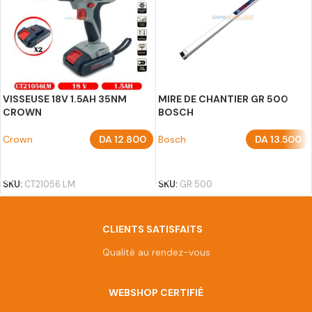
VISSEUSE 18V 1.5AH 35NM
MIRE DE CHANTIER GR 500
CROWN
BOSCH
Crown
DA
12.800
Bosch
DA
13.500
AJOUTER AU PANIER
AJOUTER AU PANIER
SKU:
CT21056 LM
SKU:
GR 500
CLIENTS SATISFAITS
Qualité au rendez-vous
WEBSHOP CERTIFIÉ