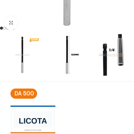
Click to enlarge
DA
500