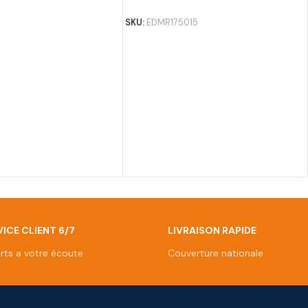
SKU:
EDMR175015
ICE CLIENT 6/7
LIVRAISON RAPIDE
rts a votre écoute
Couverture nationale