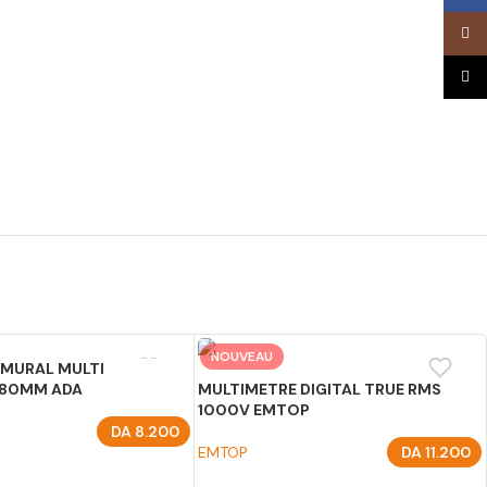
Inst
TikTo
NOUVEAU
 MURAL MULTI
 80MM ADA
MULTIMETRE DIGITAL TRUE RMS
1000V EMTOP
DA
8.200
EMTOP
DA
11.200
U PANIER
AJOUTER AU PANIER