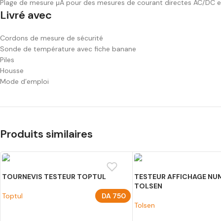
Plage de mesure μA pour des mesures de courant directes AC/DC en 
Livré avec
Cordons de mesure de sécurité
Sonde de température avec fiche banane
Piles
Housse
Mode d’emploi
Produits similaires
TOURNEVIS TESTEUR TOPTUL
TESTEUR AFFICHAGE NU
TOLSEN
Toptul
DA
750
Tolsen
AJOUTER AU PANIER
AJOUTER AU PANIER