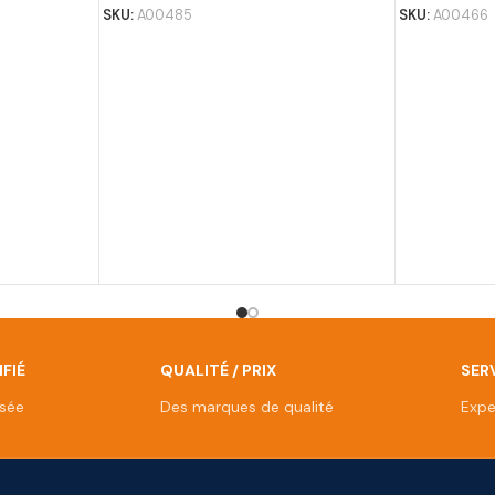
SKU:
A00485
SKU:
A00466
FIÉ
QUALITÉ / PRIX
SERV
isée
Des marques de qualité
Expe