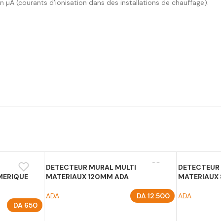
µA (courants d’ionisation dans des installations de chauffage).
DETECTEUR MURAL MULTI
DETECTEUR
MERIQUE
MATERIAUX 120MM ADA
MATERIAUX
ADA
DA
12.500
ADA
DA
650
AJOUTER AU PANIER
AJOUTER A