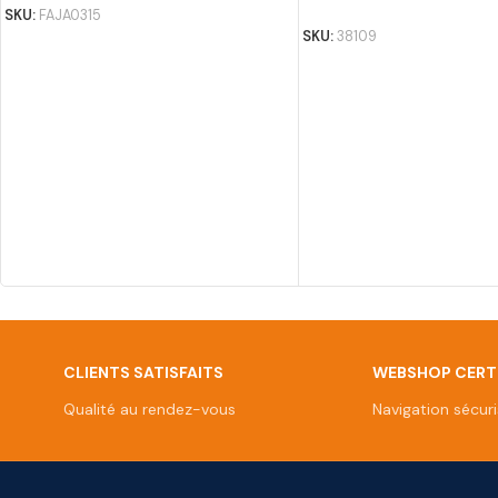
SKU:
FAJA0315
SKU:
38109
CLIENTS SATISFAITS
WEBSHOP CERTI
Qualité au rendez-vous
Navigation sécur