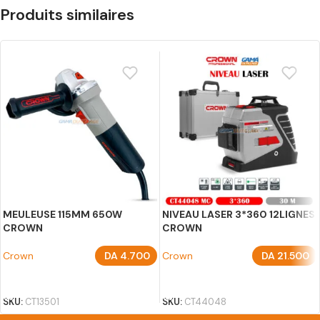
Produits similaires
MEULEUSE 115MM 650W
NIVEAU LASER 3*360 12LIGNES
CROWN
CROWN
Crown
DA
4.700
Crown
DA
21.500
AJOUTER AU PANIER
AJOUTER AU PANIER
SKU:
CT13501
SKU:
CT44048