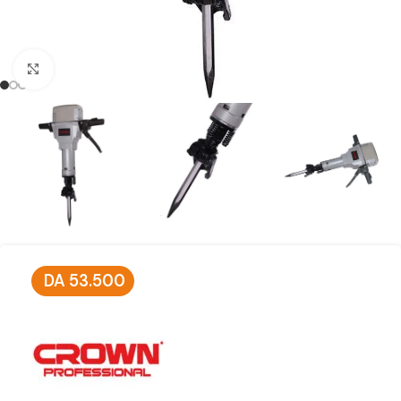
Click to enlarge
DA
53.500