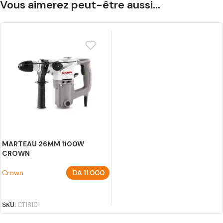
Vous aimerez peut-être aussi…
MARTEAU 26MM 1100W
CROWN
Crown
DA
11.000
AJOUTER AU PANIER
SKU:
CT18101