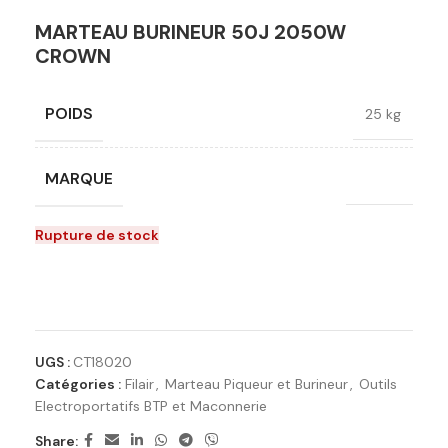
MARTEAU BURINEUR 50J 2050W
CROWN
POIDS
25 kg
MARQUE
Crown
Rupture de stock
Ajouter à la liste de souhaits
UGS :
CT18020
Catégories :
Filair
,
Marteau Piqueur et Burineur
,
Outils
Electroportatifs BTP et Maconnerie
Share: