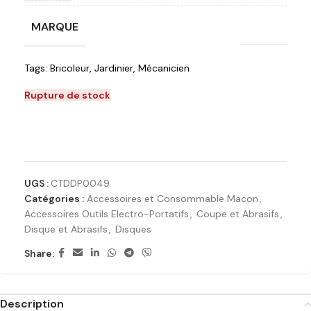
MARQUE
Crown
Tags:
Bricoleur
,
Jardinier
,
Mécanicien
Rupture de stock
Ajouter à la liste de souhaits
UGS :
CTDDP0049
Catégories :
Accessoires et Consommable Macon
,
Accessoires Outils Electro-Portatifs
,
Coupe et Abrasifs
,
Disque et Abrasifs
,
Disques
Share:
Description