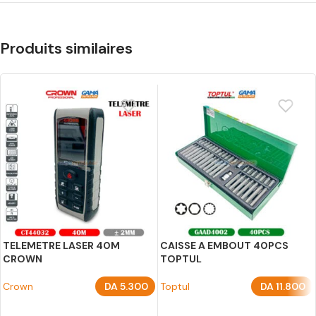
Produits similaires
TELEMETRE LASER 40M
CAISSE A EMBOUT 40PCS
CROWN
TOPTUL
Crown
DA
5.300
Toptul
DA
11.800
AJOUTER AU PANIER
AJOUTER AU PANIER