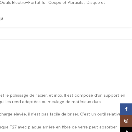
Outils Electro-Portatifs
,
Coupe et Abrasifs
,
Disque et
 et le polissage de l’acier, et inox. Il est composé d’un support en
e qui les rend adaptées au meulage de matériaux durs.
Face
harge élevée, il n’est pas facile de briser. C’est un outil relativement
Inst
sque T27 avec plaque arrière en fibre de verre peut absorber