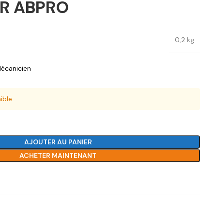
ER ABPRO
0,2 kg
écanicien
ible.
AJOUTER AU PANIER
ACHETER MAINTENANT
Ajouter à la liste de souhaits