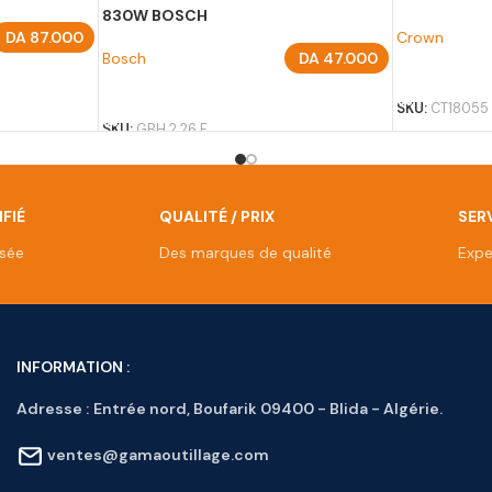
830W BOSCH
DA
87.000
Crown
Bosch
DA
47.000
AJOUTER A
AJOUTER AU PANIER
SKU:
CT18055
SKU:
GBH 2 26 F
FIÉ
QUALITÉ / PRIX
SERV
isée
Des marques de qualité
Expe
INFORMATION :
Adresse :
Entrée nord, Boufarik 09400 - Blida - Algérie.
ventes@gamaoutillage.com