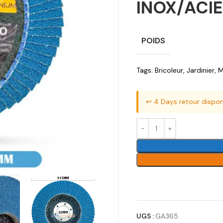
INOX/ACI
POIDS
Tags:
Bricoleur
,
Jardinier
,
M
↩️ 4 Days retour dispon
UGS :
GA365