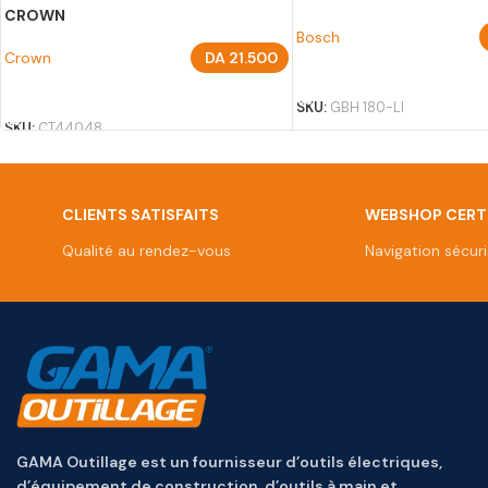
CROWN
Bosch
Crown
DA
21.500
AJOUTER AU PANIER
AJOUTER AU PANIER
SKU:
GBH 180-LI
SKU:
CT44048
CLIENTS SATISFAITS
WEBSHOP CERTI
Qualité au rendez-vous
Navigation sécur
GAMA Outillage est un fournisseur d’outils électriques,
d’équipement de construction, d’outils à main et